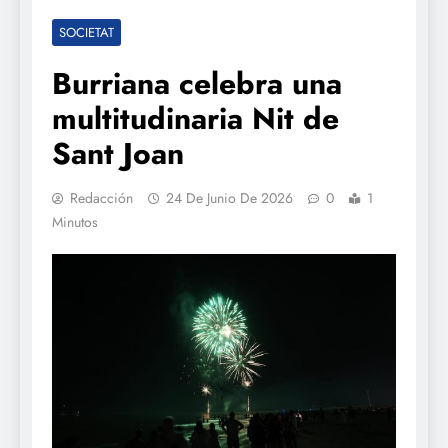
SOCIETAT
Burriana celebra una
multitudinaria Nit de
Sant Joan
Redacción
24 De Junio De 2026
0
1
Minutos