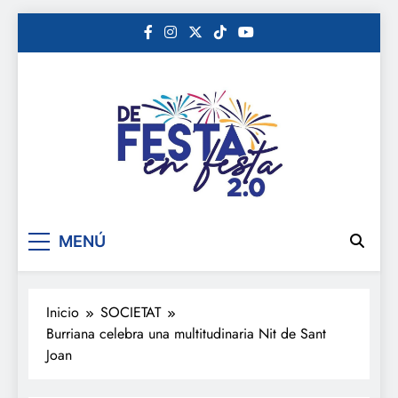
Saltar
al
contenido
De festa en festa 2.0
MENÚ
Inicio
SOCIETAT
Burriana celebra una multitudinaria Nit de Sant
Joan