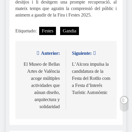
desitjos i li desitgem una prompte recuperació, al
mateix temps que agraïm la comprensió del públic i
animem a gaudir de la Fira i Festes 2025.
Etiquetado:
Festes
Gandia
Anterior:
Siguiente:
Navegación
de
El Museo de Bellas
L’Alcora impulsa la
Artes de València
candidatura de la
entradas
acoge múltiples
Festa del Rotllo com
actividades que
a Festa d’Interés
aúnan diseño,
Turístic Autonòmic
arquitectura y
solidaridad