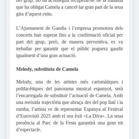
del grup, no ha aconseguit recuperar-se de la malaltia
que ha obligat Camela a cancel·lar gran part de la seua
gira d’aquest estiu.
L’Ajuntament de Gandia i l’empresa promotora dels
concerts han esperat fins a la confirmació oficial per
part del grup, però, de manera preventiva, es va
treballar per garantir que el públic poguera gaudir
igualment d’una gran actuació.
Melody, substituta de Camela
Melody, una de les artistes més carismàtiques i
polifacètiques del panorama musical espanyol, serà
l’encarregada de substituir l’actuació de Camela. Amb
una reeixida trajectòria que abraça des del pop llatí i la
rumba, l’artista ve de representar Espanya al Festival
d’Eurovisió 2025 amb el seu èxit «La Diva». La seua
presència al Parc de la Festa garantirà una gran nit
d’espectacle.