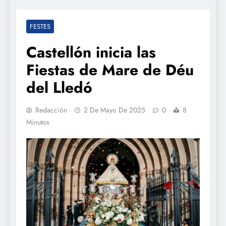
FESTES
Castellón inicia las
Fiestas de Mare de Déu
del Lledó
Redacción
2 De Mayo De 2025
0
8
Minutos