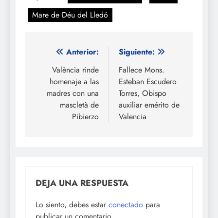
Mare de Déu del Lledó
Navegación
Anterior:
Siguiente:
de
València rinde
Fallece Mons.
homenaje a las
Esteban Escudero
entradas
madres con una
Torres, Obispo
mascletà de
auxiliar emérito de
Pibierzo
Valencia
DEJA UNA RESPUESTA
Lo siento, debes estar
conectado
para
publicar un comentario.