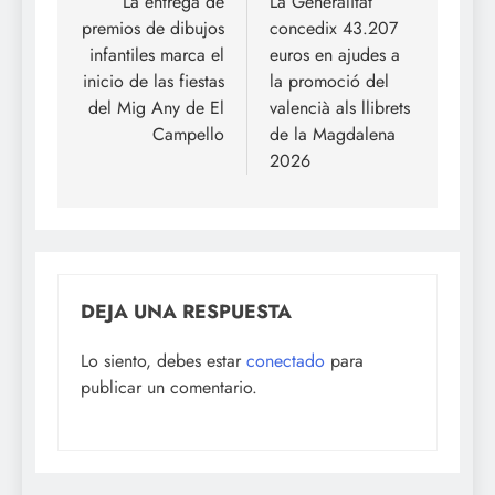
de
La entrega de
La Generalitat
premios de dibujos
concedix 43.207
entradas
infantiles marca el
euros en ajudes a
inicio de las fiestas
la promoció del
del Mig Any de El
valencià als llibrets
Campello
de la Magdalena
2026
DEJA UNA RESPUESTA
Lo siento, debes estar
conectado
para
publicar un comentario.