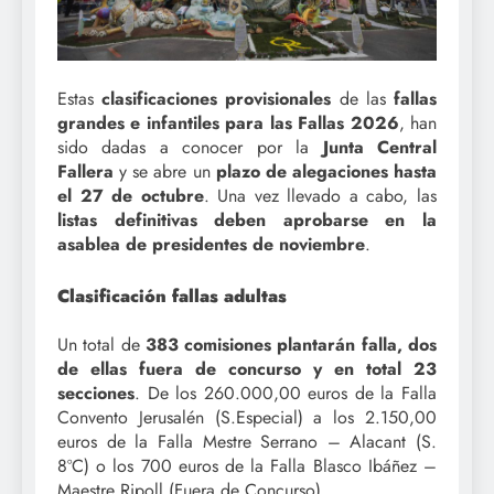
Estas
clasificaciones provisionales
de las
fallas
grandes e infantiles para las Fallas 2026
, han
sido dadas a conocer por la
Junta Central
Fallera
y se abre un
plazo de alegaciones hasta
el 27 de octubre
. Una vez llevado a cabo, las
listas definitivas deben aprobarse en la
asablea de presidentes de noviembre
.
Clasificación fallas adultas
Un total de
383 comisiones plantarán falla, dos
de ellas fuera de concurso y en total 23
secciones
. De los 260.000,00 euros de la Falla
Convento Jerusalén (S.Especial) a los 2.150,00
euros de la Falla Mestre Serrano – Alacant (S.
8ºC) o los 700 euros de la Falla Blasco Ibáñez –
Maestre Ripoll (Fuera de Concurso).