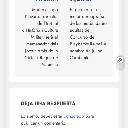
Navegación
de
Marcos Llago
El premio a la
Navarro, director
mejor coreografía
entradas
de l’Institut
de las modalidades
d’Història i Cultura
adultas del
Militar, serà el
Concurso de
mantenedor dels
Playbacks llevará el
Jocs Florals de la
nombre de Julián
Ciutat i Regne de
Carabantes
Valéncia
DEJA UNA RESPUESTA
Lo siento, debes estar
conectado
para
publicar un comentario.