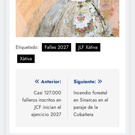
Etiquetado:
Falles 2027
JLF Xàtiva
Xàtiva
Navegación
Anterior:
Siguiente:
de
Casi 127.000
Incendio forestal
falleros inscritos en
en Sinarcas en el
entradas
JCF inician el
paraje de la
ejercicio 2027
Cobañera