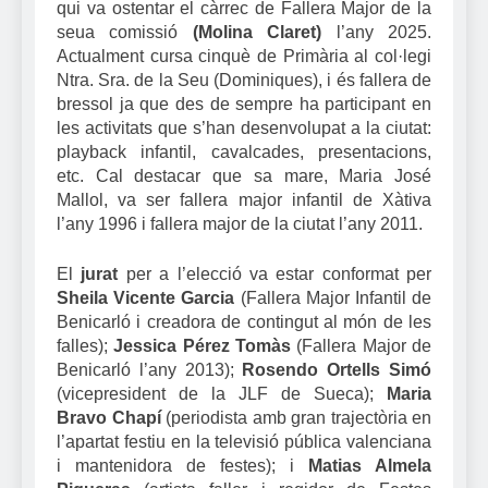
qui va ostentar el càrrec de Fallera Major de la
seua comissió
(Molina Claret)
l’any 2025.
Actualment cursa cinquè de Primària al col·legi
Ntra. Sra. de la Seu (Dominiques), i és fallera de
bressol ja que des de sempre ha participant en
les activitats que s’han desenvolupat a la ciutat:
playback infantil, cavalcades, presentacions,
etc. Cal destacar que sa mare, Maria José
Mallol, va ser fallera major infantil de Xàtiva
l’any 1996 i fallera major de la ciutat l’any 2011.
El
jurat
per a l’elecció va estar conformat per
Sheila Vicente Garcia
(Fallera Major Infantil de
Benicarló i creadora de contingut al món de les
falles);
Jessica Pérez Tomàs
(Fallera Major de
Benicarló l’any 2013);
Rosendo Ortells Simó
(vicepresident de la JLF de Sueca);
Maria
Bravo Chapí
(periodista amb gran trajectòria en
l’apartat festiu en la televisió pública valenciana
i mantenidora de festes); i
Matias Almela