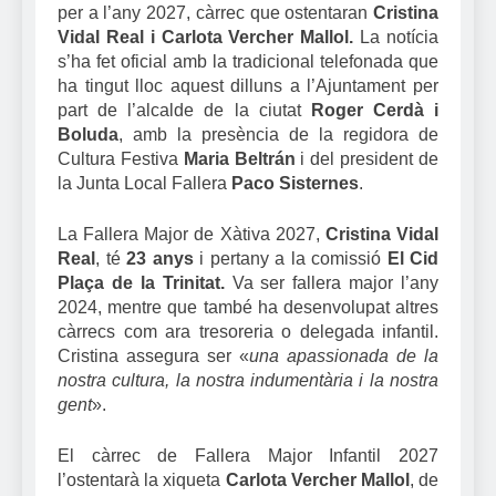
per a l’any 2027, càrrec que ostentaran
Cristina
Vidal Real i Carlota Vercher Mallol.
La notícia
s’ha fet oficial amb la tradicional telefonada que
ha tingut lloc aquest dilluns a l’Ajuntament per
part de l’alcalde de la ciutat
Roger Cerdà i
Boluda
, amb la presència de la regidora de
Cultura Festiva
Maria Beltrán
i del president de
la Junta Local Fallera
Paco Sisternes
.
La Fallera Major de Xàtiva 2027,
Cristina Vidal
Real
, té
23 anys
i pertany a la comissió
El Cid
Plaça de la Trinitat.
Va ser fallera major l’any
2024, mentre que també ha desenvolupat altres
càrrecs com ara tresoreria o delegada infantil.
Cristina assegura ser «
una apassionada de la
nostra cultura, la nostra indumentària i la nostra
gent
».
El càrrec de Fallera Major Infantil 2027
l’ostentarà la xiqueta
Carlota Vercher Mallol
, de