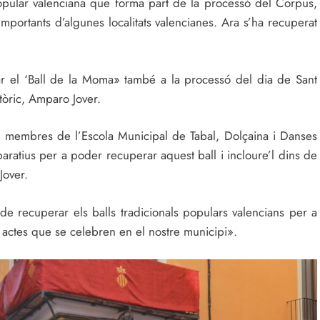
opular valenciana que forma part de la processó del Corpus,
ortants d’algunes localitats valencianes. Ara s’ha recuperat
r el ‘Ball de la Moma» també a la processó del dia de Sant
tòric, Amparo Jover.
s membres de l’Escola Municipal de Tabal, Dolçaina i Danses
aratius per a poder recuperar aquest ball i incloure’l dins de
Jover.
a de recuperar els balls tradicionals populars valencians per a
ts actes que se celebren en el nostre municipi».