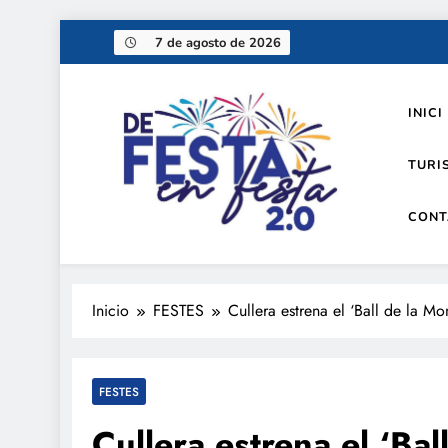
Saltar
7 de agosto de 2026
al
contenido
INICI
TURI
CONT
De festa en festa 2.0
Inicio
FESTES
Cullera estrena el ‘Ball de la M
FESTES
Cullera estrena el ‘Ba