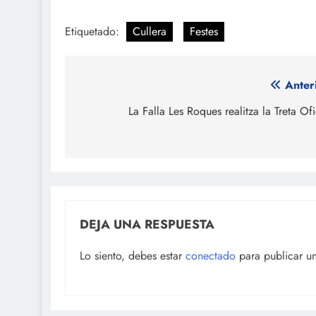
Etiquetado:
Cullera
Festes
Navegación
Anter
de
La Falla Les Roques realitza la Treta Ofi
entradas
DEJA UNA RESPUESTA
Lo siento, debes estar
conectado
para publicar u