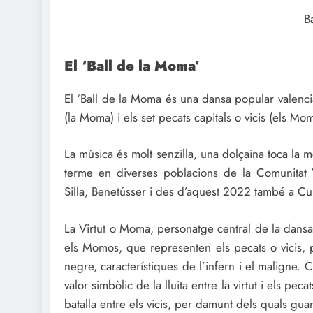
B
El ‘Ball de la Moma’
El ‘Ball de la Moma és una dansa popular valenciana
(la Moma) i els set pecats capitals o vicis (els Mo
La música és molt senzilla, una dolçaina toca la 
terme en diverses poblacions de la Comunitat V
Silla, Benetússer i des d’aquest 2022 també a Cul
La Virtut o Moma, personatge central de la dansa 
els Momos, que representen els pecats o vicis, p
negre, característiques de l’infern i el maligne. 
valor simbòlic de la lluita entre la virtut i els peca
batalla entre els vicis, per damunt dels quals guany