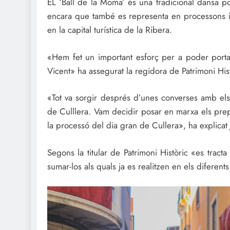
EL ‘Ball de la Moma’ és una tradicional dansa p
encara que també es representa en processons imp
en la capital turística de la Ribera.
«Hem fet un important esforç per a poder porta
Vicent» ha assegurat la regidora de Patrimoni His
«Tot va sorgir després d’unes converses amb el
de Culllera. Vam decidir posar en marxa els prep
la processó del dia gran de Cullera», ha explicat 
Segons la titular de Patrimoni Històric «es tract
sumar-los als quals ja es realitzen en els diferen