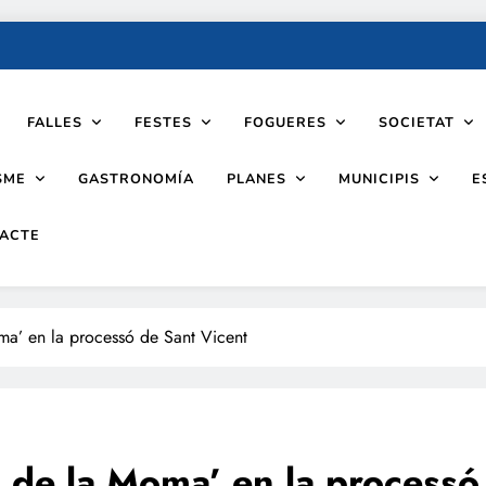
FALLES
FESTES
FOGUERES
SOCIETAT
SME
PLANES
MUNICIPIS
GASTRONOMÍA
E
ACTE
oma’ en la processó de Sant Vicent
ll de la Moma’ en la processó