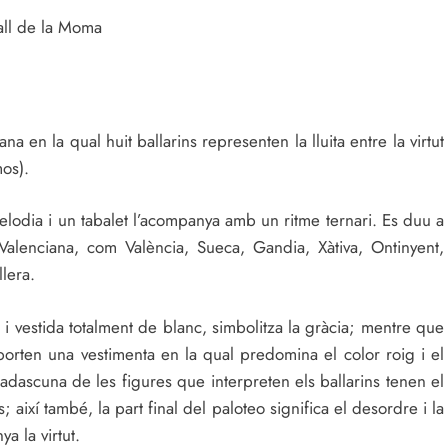
all de la Moma
 en la qual huit ballarins representen la lluita entre la virtut
mos).
melodia i un tabalet l’acompanya amb un ritme ternari. Es duu a
alenciana, com València, Sueca, Gandia, Xàtiva, Ontinyent,
lera.
i vestida totalment de blanc, simbolitza la gràcia; mentre que
orten una vestimenta en la qual predomina el color roig i el
Cadascuna de les figures que interpreten els ballarins tenen el
ts; així també, la part final del paloteo significa el desordre i la
a la virtut.