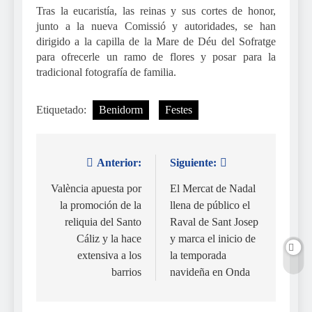
Tras la eucaristía, las reinas y sus cortes de honor,
junto a la nueva Comissió y autoridades, se han
dirigido a la capilla de la Mare de Déu del Sofratge
para ofrecerle un ramo de flores y posar para la
tradicional fotografía de familia.
Etiquetado:
Benidorm
Festes
Anterior:
Siguiente:
Navegación
de
València apuesta por
El Mercat de Nadal
la promoción de la
llena de público el
entradas
reliquia del Santo
Raval de Sant Josep
Cáliz y la hace
y marca el inicio de
extensiva a los
la temporada
barrios
navideña en Onda