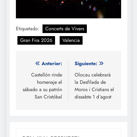
Etiquetado:
Concerts de Vivers
Gran Fira 2026
Valencia
Navegación
Anterior:
Siguiente:
de
Castellón rinde
Olocau celebrarà
homenaje el
la Desfilada de
entradas
sábado a su patrón
Moros i Cristians el
San Cristóbal
dissabte 1 d´agost