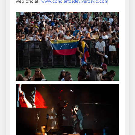
web oficial:
www.conciertosdeviverosvlc.com