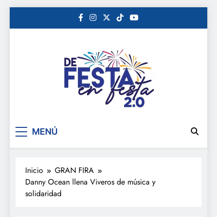
Saltar
al
contenido
De festa en festa 2.0
MENÚ
Inicio
GRAN FIRA
Danny Ocean llena Viveros de música y
solidaridad