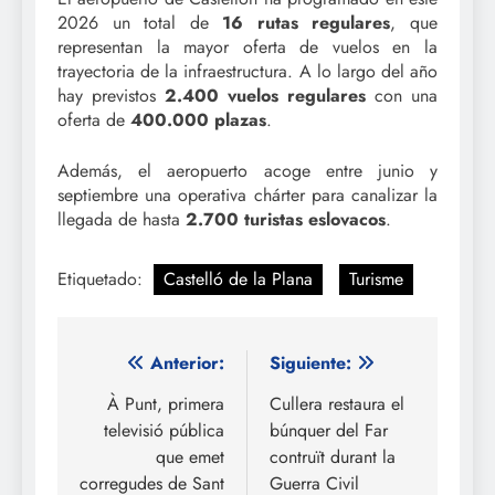
2026 un total de
16 rutas regulares
, que
representan la mayor oferta de vuelos en la
trayectoria de la infraestructura. A lo largo del año
hay previstos
2.400 vuelos regulares
con una
oferta de
400.000 plazas
.
Además, el aeropuerto acoge entre junio y
septiembre una operativa chárter para canalizar la
llegada de hasta
2.700 turistas eslovacos
.
Etiquetado:
Castelló de la Plana
Turisme
Navegación
Anterior:
Siguiente:
de
À Punt, primera
Cullera restaura el
televisió pública
búnquer del Far
entradas
que emet
contruït durant la
corregudes de Sant
Guerra Civil