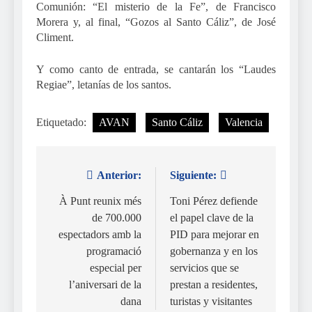
Comunión: “El misterio de la Fe”, de Francisco
Morera y, al final, “Gozos al Santo Cáliz”, de José
Climent.
Y como canto de entrada, se cantarán los “Laudes
Regiae”, letanías de los santos.
Etiquetado:
AVAN
Santo Cáliz
Valencia
Anterior:
Siguiente:
Navegación
de
À Punt reunix més
Toni Pérez defiende
de 700.000
el papel clave de la
entradas
espectadors amb la
PID para mejorar en
programació
gobernanza y en los
especial per
servicios que se
l’aniversari de la
prestan a residentes,
dana
turistas y visitantes