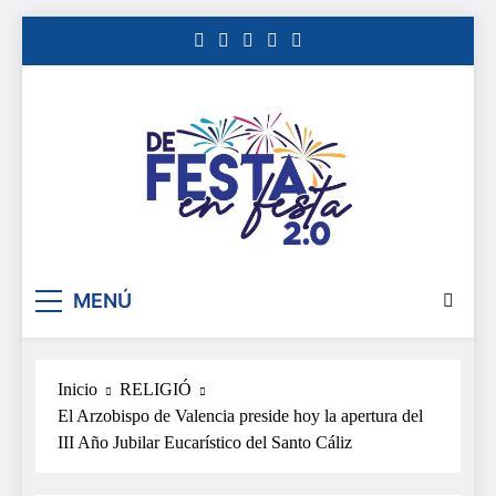
Saltar
al
contenido
De festa en festa 2.0
MENÚ
Inicio
RELIGIÓ
El Arzobispo de Valencia preside hoy la apertura del
III Año Jubilar Eucarístico del Santo Cáliz