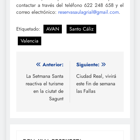
contactar a través del teléfono 622 248 658 y el
correo electrónico:
reservasaulagrial@gmail.com
.
Etiquetado:
AVAN
Santo Cáliz
Valencia
Navegación
Anterior:
Siguiente:
de
La Setmana Santa
Ciudad Real, vivirá
reactiva el turisme
este fin de semana
entradas
en la ciutat de
las Fallas
Sagunt