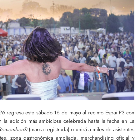
26
regresa este sábado 16 de mayo al recinto Espai P3 con
n la edición más ambiciosa celebrada hasta la fecha en La
 Remember®
(marca registrada) reunirá a miles de asistentes
es, zona gastronómica ampliada, merchandising oficial y