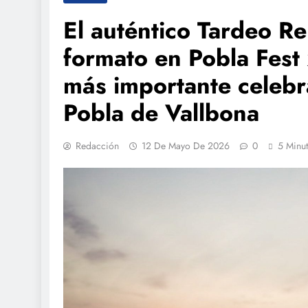
El auténtico Tardeo 
formato en Pobla Fest
más importante celebr
Pobla de Vallbona
Redacción
12 De Mayo De 2026
0
5 Minu