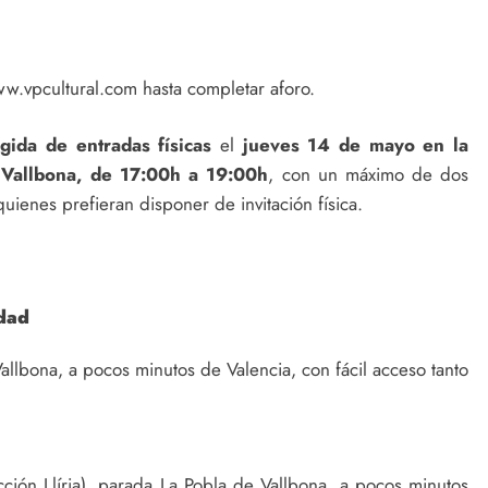
w.vpcultural.com hasta completar aforo.
gida de entradas físicas
el
jueves 14 de mayo en la
e Vallbona, de 17:00h a 19:00h
, con un máximo de dos
quienes prefieran disponer de invitación física.
udad
allbona, a pocos minutos de Valencia, con fácil acceso tanto
ción Llíria), parada La Pobla de Vallbona, a pocos minutos