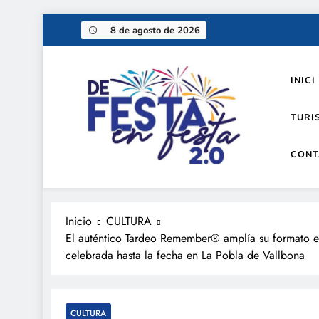
Saltar
8 de agosto de 2026
al
contenido
INICI
TURI
CONT
De festa en festa 2.0
Inicio
CULTURA
El auténtico Tardeo Remember® amplía su formato e
celebrada hasta la fecha en La Pobla de Vallbona
CULTURA