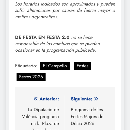
Los horarios indicados son aproximados y pueden
sufrir alteraciones por causas de fuerza mayor o
motivos organizativos.
DE FESTA EN FESTA 2.0
no se hace
responsable de los cambios que se puedan
ocasionar en la programación publicada.
Etiquetado:
El Campello
Festes
Festes 2026
Navegación
Anterior:
Siguiente:
de
La Diputació de
Programa de les
València programa
Festes Majors de
entradas
en la Plaza de
Dénia 2026