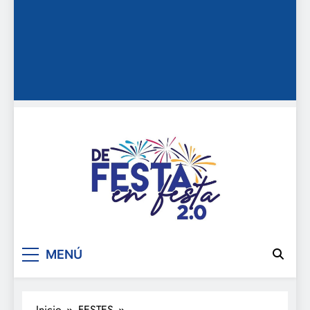
De festa en festa 2.0
MENÚ
Inicio
FESTES