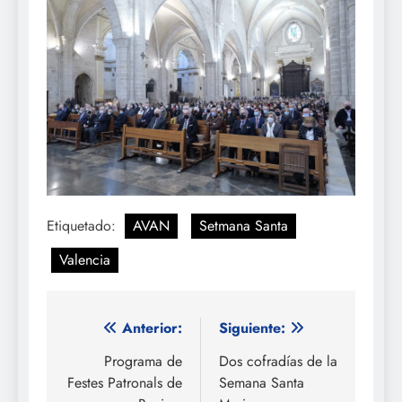
Etiquetado:
AVAN
Setmana Santa
Valencia
Navegación
Anterior:
Siguiente:
de
Programa de
Dos cofradías de la
Festes Patronals de
Semana Santa
entradas