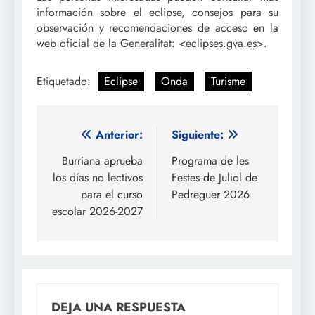
información sobre el eclipse, consejos para su
observación y recomendaciones de acceso en la
web oficial de la Generalitat: <eclipses.gva.es>.
Etiquetado:
Eclipse
Onda
Turisme
Navegación
Anterior:
Siguiente:
de
Burriana aprueba
Programa de les
los días no lectivos
Festes de Juliol de
entradas
para el curso
Pedreguer 2026
escolar 2026-2027
DEJA UNA RESPUESTA