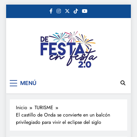
Saltar
al
contenido
De festa en festa 2.0
MENÚ
Inicio
TURISME
El castillo de Onda se convierte en un balcón
privilegiado para vivir el eclipse del siglo