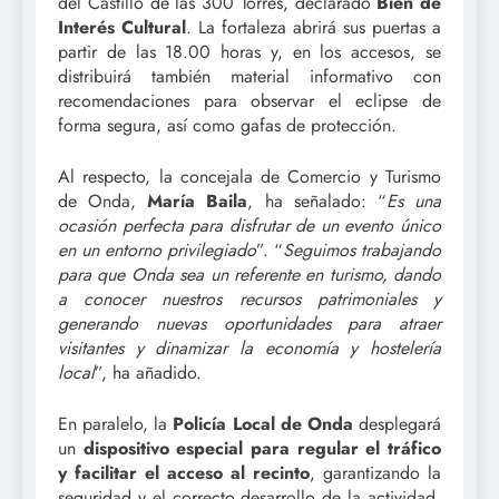
del Castillo de las 300 Torres, declarado
Bien de
Interés Cultural
. La fortaleza abrirá sus puertas a
partir de las 18.00 horas y, en los accesos, se
distribuirá también material informativo con
recomendaciones para observar el eclipse de
forma segura, así como gafas de protección.
Al respecto, la concejala de Comercio y Turismo
de Onda,
María Baila
, ha señalado: “
Es una
ocasión perfecta para disfrutar de un evento único
en un entorno privilegiado
”. “
Seguimos trabajando
para que Onda sea un referente en turismo, dando
a conocer nuestros recursos patrimoniales y
generando nuevas oportunidades para atraer
visitantes y dinamizar la economía y hostelería
local
”, ha añadido.
En paralelo, la
Policía Local de Onda
desplegará
un
dispositivo especial para regular el tráfico
y facilitar el acceso al recinto
, garantizando la
seguridad y el correcto desarrollo de la actividad.