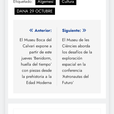
Etiquetado:
Algemesí
Cultura
DANA 29 OCTUBRE
Navegación
Anterior:
Siguiente:
de
El Museu Boca del
El Museu de les
Calvari expone a
Ciències aborda
entradas
partir de este
los desafíos de la
jueves ‘Benidorm,
exploración
huella del tiempo’
espacial en la
con piezas desde
conferencia
la prehistoria a la
‘Astronautas del
Edad Moderna
Futuro’