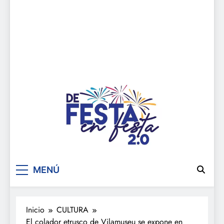
De festa en festa 2.0
MENÚ
Inicio
CULTURA
El colador etrusco de Vilamuseu se expone en