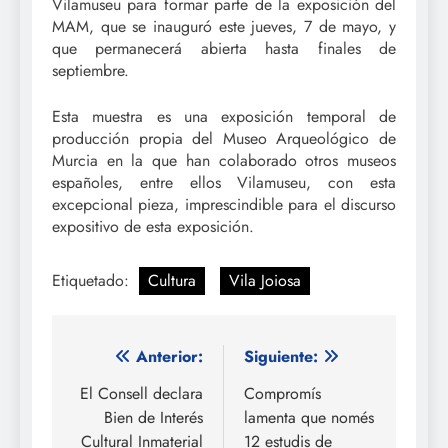
Vilamuseu para formar parte de la exposición del
MAM, que se inauguró este jueves, 7 de mayo, y
que permanecerá abierta hasta finales de
septiembre.
Esta muestra es una exposición temporal de
producción propia del Museo Arqueológico de
Murcia en la que han colaborado otros museos
españoles, entre ellos Vilamuseu, con esta
excepcional pieza, imprescindible para el discurso
expositivo de esta exposición.
Etiquetado:
Cultura
Vila Joiosa
Navegación
Anterior:
Siguiente:
de
El Consell declara
Compromís
Bien de Interés
lamenta que només
entradas
Cultural Inmaterial
12 estudis de