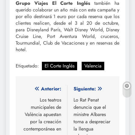
Grupo Viajes El Corte Inglés
también ha
querido colaborar un año más con esta campaña y
por ello destinará 1 euro por cada reserva que los
clientes realicen, desde el 3 al 20 de octubre,
para Disneyland París, Walt Disney World, Disney
Cruise Line, Port Aventura World, cruceros,
Tourmundial, Club de Vacaciones y en reservas de
hotel.
Etiquetado:
El Corte Inglés
Valencia
Navegación
Anterior:
Siguiente:
de
Los teatros
Lo Rat Penat
municipales de
denuncia que el
entradas
València apuestan
ministre Albares
por la creación
torna a despreciar
contemporánea en
la llengua