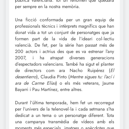
pública valenciana. Tot un fenomen que quedarà
per sempre en la nostra memòria.
Una ficció conformada per un gran equip de
professionals tècnics i intèrprets magnífics que han
donat vida a tot un conjunt de personatges que ja
formen part de la vida de l’ideari col·lectiu
valencià. De fet, per la sèrie han passat més de
200 actors i actrius des que es va estrenar l’any
2007, i ha atrapat diverses generacions
d’espectadors valencians. També ha sigut el planter
de directors com ara Nacho Ruipérez (
El
desentierro
), Claudia Pinto (
Mentre sigues tu: l’ací i
ara de Carme Elías
) o els més veterans, Jaume
Bayarri i Pau Martínez, entre altres.
Durant l’última temporada, hem fet un recorregut
per l’univers de la telenovel·la i cada setmana s’ha
dedicat a un tema o un personatge diferent. Tota
una campanya transmèdia de vídeos amb els
moments més especials, imatges o anècdotes que