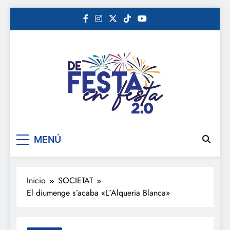
Saltar
al
contenido
De festa en festa 2.0
MENÚ
Inicio
SOCIETAT
El diumenge s´acaba «L´Alqueria Blanca»