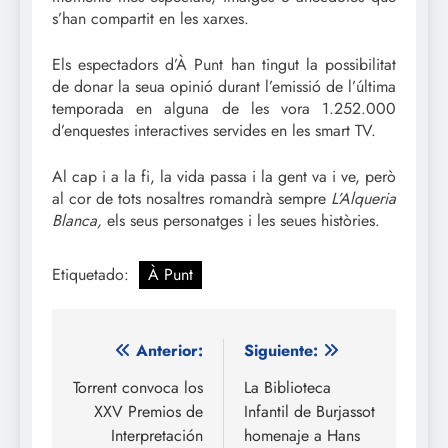
s’han compartit en les xarxes.
Els espectadors d’À Punt han tingut la possibilitat
de donar la seua opinió durant l’emissió de l’última
temporada en alguna de les vora 1.252.000
d’enquestes interactives servides en les smart TV.
Al cap i a la fi, la vida passa i la gent va i ve, però
al cor de tots nosaltres romandrà sempre
L’Alqueria
Blanca,
els seus personatges i les seues històries.
Etiquetado:
À Punt
Navegación
Anterior:
Siguiente:
de
Torrent convoca los
La Biblioteca
XXV Premios de
Infantil de Burjassot
entradas
Interpretación
homenaje a Hans