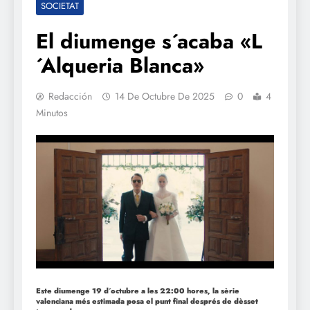
SOCIETAT
El diumenge s´acaba «L
´Alqueria Blanca»
Redacción
14 De Octubre De 2025
0
4
Minutos
Este diumenge 19 d´octubre a les 22:00 hores, la sèrie
valenciana més estimada posa el punt final després de dèsset