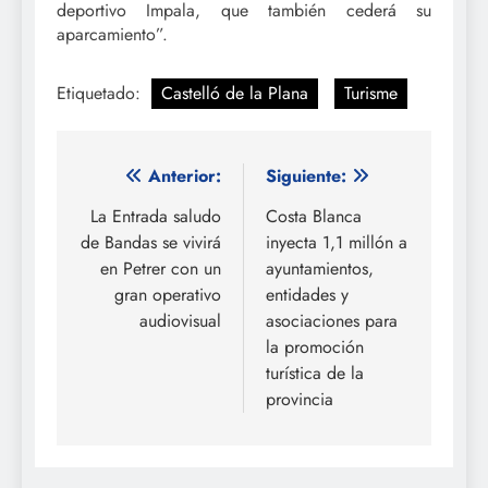
deportivo Impala, que también cederá su
aparcamiento”.
Etiquetado:
Castelló de la Plana
Turisme
Navegación
Anterior:
Siguiente:
de
La Entrada saludo
Costa Blanca
de Bandas se vivirá
inyecta 1,1 millón a
entradas
en Petrer con un
ayuntamientos,
gran operativo
entidades y
audiovisual
asociaciones para
la promoción
turística de la
provincia