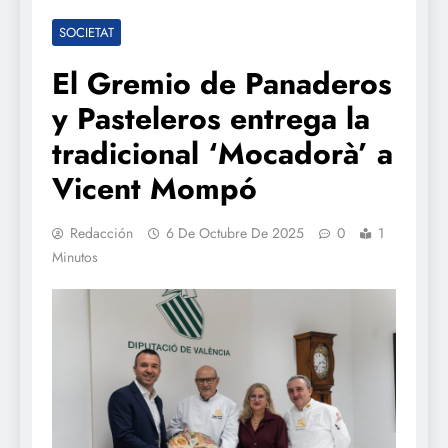
SOCIETAT
El Gremio de Panaderos
y Pasteleros entrega la
tradicional ‘Mocadorà’ a
Vicent Mompó
Redacción
6 De Octubre De 2025
0
1
Minutos