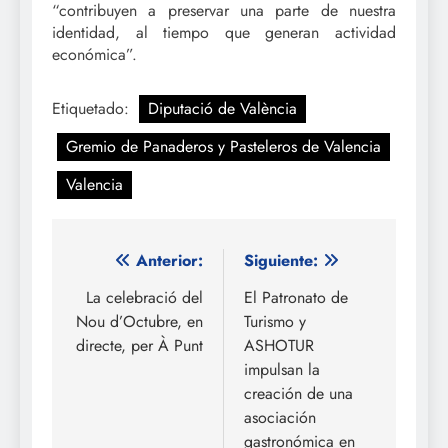
“contribuyen a preservar una parte de nuestra
identidad, al tiempo que generan actividad
económica”.
Etiquetado:
Diputació de València
Gremio de Panaderos y Pasteleros de Valencia
Valencia
Navegación
Anterior:
Siguiente:
de
La celebració del
El Patronato de
Nou d’Octubre, en
Turismo y
entradas
directe, per À Punt
ASHOTUR
impulsan la
creación de una
asociación
gastronómica en