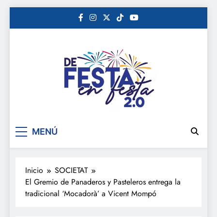
Saltar
al
contenido
De festa en festa 2.0
MENÚ
Inicio
SOCIETAT
El Gremio de Panaderos y Pasteleros entrega la
tradicional ‘Mocadorà’ a Vicent Mompó