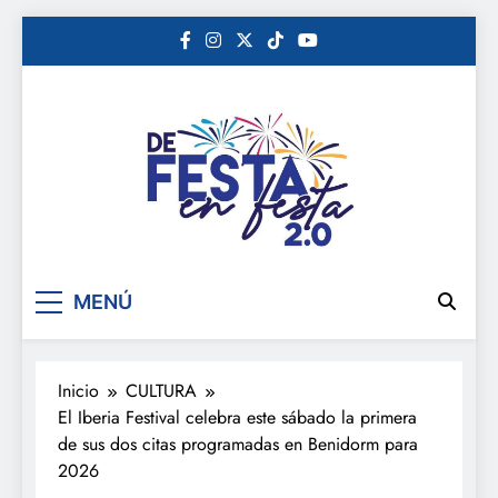
Saltar
al
contenido
De festa en festa 2.0
MENÚ
Inicio
CULTURA
El Iberia Festival celebra este sábado la primera
de sus dos citas programadas en Benidorm para
2026