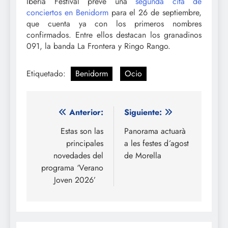
Iberia Festival prevé una
segunda cita de
conciertos en Benidorm
para el 26 de septiembre,
que cuenta ya con los primeros nombres
confirmados. Entre ellos destacan los granadinos
091, la banda La Frontera y Ringo Rango.
Etiquetado:
Benidorm
Ocio
Navegación
Anterior:
Siguiente:
de
Estas son las
Panorama actuarà
principales
a les festes d´agost
entradas
novedades del
de Morella
programa ‘Verano
Joven 2026’