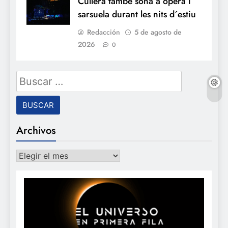
Cullera també sona a òpera i
sarsuela durant les nits d´estiu
Redacción
5 de agosto de
2026
0
Buscar:
Archivos
Archivos