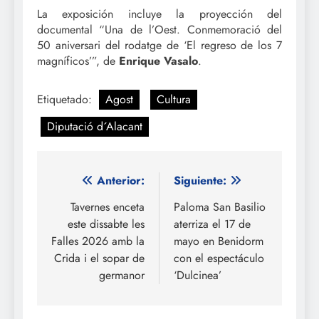
La exposición incluye la proyección del
documental “Una de l’Oest. Conmemoració del
50 aniversari del rodatge de ‘El regreso de los 7
magníficos’”, de
Enrique Vasalo
.
Etiquetado:
Agost
Cultura
Diputació d´Alacant
Navegación
Anterior:
Siguiente:
de
Tavernes enceta
Paloma San Basilio
este dissabte les
aterriza el 17 de
entradas
Falles 2026 amb la
mayo en Benidorm
Crida i el sopar de
con el espectáculo
germanor
‘Dulcinea’