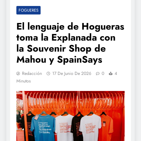
FOGUERES
El lenguaje de Hogueras
toma la Explanada con
la Souvenir Shop de
Mahou y SpainSays
Redacción
17 De Junio De 2026
0
4
Minutos