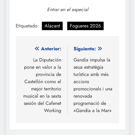
Entrar en el especial
Etiquetado:
Alacant
Fogueres 2026
Navegación
Anterior:
Siguiente:
de
La Diputación
Gandia impulsa la
pone en valor a la
seua estratègia
entradas
provincia de
turística amb més
Castellón como el
accions
mejor territorio
promocionals i una
musical en la sexta
renovada
sesión del Cafenet
programació de
Working
«Gandia a la Mar»