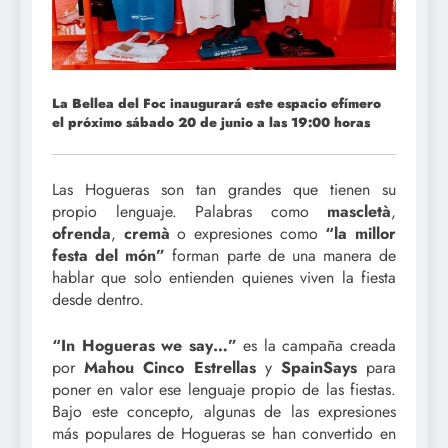
La Bellea del Foc inaugurará este espacio efímero
el próximo sábado 20 de junio a las 19:00 horas
Las Hogueras son tan grandes que tienen su
propio lenguaje. Palabras como
mascletà
,
ofrenda
,
cremà
o expresiones como
“la millor
festa del món”
forman parte de una manera de
hablar que solo entienden quienes viven la fiesta
desde dentro.
“In Hogueras we say…”
es la campaña creada
por
Mahou Cinco Estrellas
y
SpainSays
para
poner en valor ese lenguaje propio de las fiestas.
Bajo este concepto, algunas de las expresiones
más populares de Hogueras se han convertido en