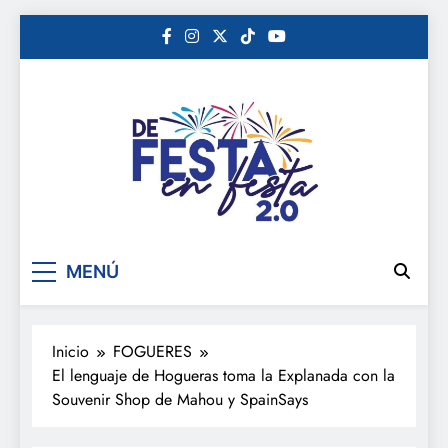
Saltar
al
contenido
De festa en festa 2.0
MENÚ
Inicio
FOGUERES
El lenguaje de Hogueras toma la Explanada con la
Souvenir Shop de Mahou y SpainSays