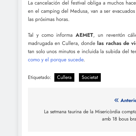
La cancelación del festival obliga a muchos ha
en el camping del Medusa, van a ser evacuados a
las próximas horas.
Tal y como informa
AEMET
, un reventón cáli
madrugada en Cullera, donde
las rachas de v
tan solo unos minutos e incluida la subida del 
como y el porque sucede
.
Etiquetado:
Cullera
Societat
Navegación
Anteri
de
La setmana taurina de la Misericòrdia compt
amb 18 bous br
entradas