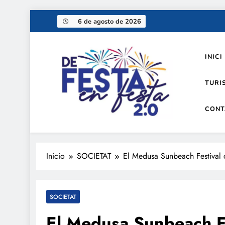
Saltar
6 de agosto de 2026
al
contenido
INICI
TURI
CONT
De festa en festa 2.0
Inicio
SOCIETAT
El Medusa Sunbeach Festival
SOCIETAT
El Medusa Sunbeach Fe