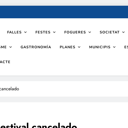
FALLES
FESTES
FOGUERES
SOCIETAT
SME
PLANES
MUNICIPIS
GASTRONOMÍA
E
ACTE
 cancelado
stival cancelado