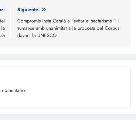
or:
Siguiente:
del
Compromís insta Catalá a “evitar el sectarisme ” i
 la
sumar-se amb unanimitat a la proposta del Corpus
cià
davant la UNESCO
n comentario.