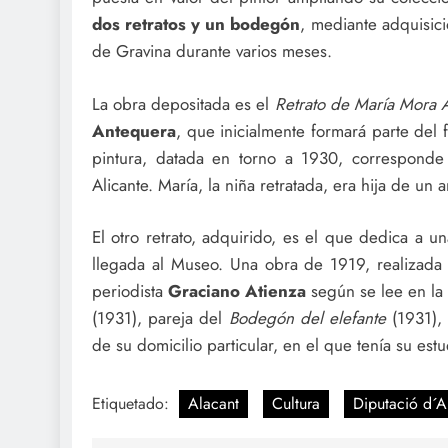
dos retratos y un bodegón
, mediante adquisici
de Gravina durante varios meses.
La obra depositada es el
Retrato de María Mora 
Antequera
, que inicialmente formará parte del
pintura, datada en torno a 1930, corresponde
Alicante. María, la niña retratada, era hija de un 
El otro retrato, adquirido, es el que dedica a u
llegada al Museo. Una obra de 1919, realizada
periodista
Graciano Atienza
según se lee en la 
(1931), pareja del
Bodegón del elefante
(1931), 
de su domicilio particular, en el que tenía su est
Etiquetado:
Alacant
Cultura
Diputació d´A