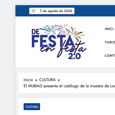
Saltar
7 de agosto de 2026
al
contenido
INICI
TURI
CONT
De festa en festa 2.0
Inicio
CULTURA
El MUBAG presenta el catálogo de la muestra de Lore
CULTURA