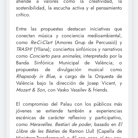
atiende a valores como la creatividad, la
sostenibilidad, la escucha activa y el pensamiento
crítico.
Entre las propuestas destacan iniciativas que
conectan música y conciencia medioambiental,
como
Re-Ci-Clart
(Amores Grup de Percussió) y
TRASH!
(Yllana); conciertos sinfónicos y narrativos
como
Concierto para animales
, interpretado por la
Banda Sinfónica Municipal de València; o
propuestas de divulgación musical como
Rhapsody in Blue
, a cargo de la Orquesta de
València bajo la dirección de Josep Vicent, y
Mozart & Son
, con Vasko Vassilev & friends.
El compromiso del Palau con los públicos más
jóvenes se extiende también a experiencias
escénicas de carácter reflexivo y participativo,
como
Meravelles. Bestiari de poder
, basado en
El
Llibre de les Bèsties
de Ramon Llull (Capella de
Ministrers-Transfermove) o
El son sona al teu cos
,