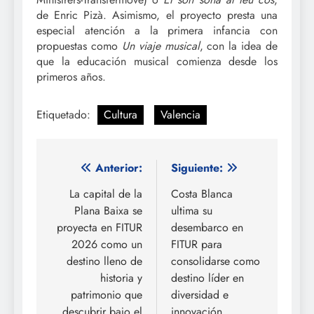
de Enric Pizà. Asimismo, el proyecto presta una
especial atención a la primera infancia con
propuestas como
Un viaje musical
, con la idea de
que la educación musical comienza desde los
primeros años.
Etiquetado:
Cultura
Valencia
Navegación
Anterior:
Siguiente:
de
La capital de la
Costa Blanca
Plana Baixa se
ultima su
entradas
proyecta en FITUR
desembarco en
2026 como un
FITUR para
destino lleno de
consolidarse como
historia y
destino líder en
patrimonio que
diversidad e
descubrir bajo el
innovación