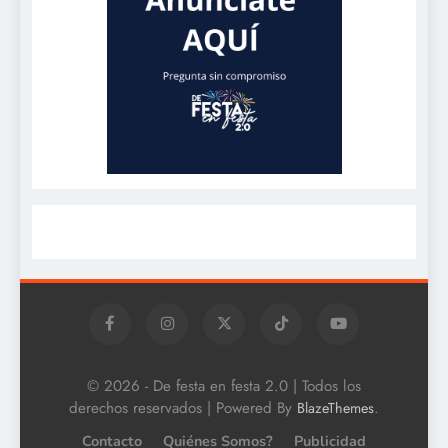
© 2026 - De festa en festa 2.0 | Todos los
derechos reservados | Powered By
.
BlazeThemes
Contacto
Quiénes Somos?
Publicidad