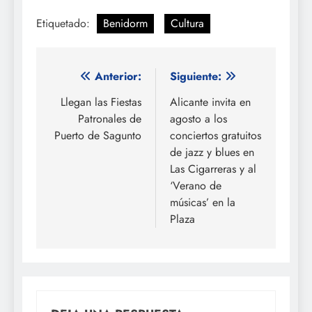
Etiquetado:
Benidorm
Cultura
Navegación
Anterior:
Siguiente:
de
Llegan las Fiestas
Alicante invita en
Patronales de
agosto a los
entradas
Puerto de Sagunto
conciertos gratuitos
de jazz y blues en
Las Cigarreras y al
‘Verano de
músicas’ en la
Plaza