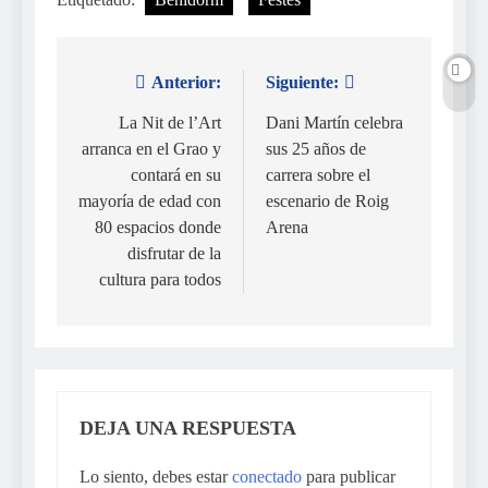
Anterior:
Siguiente:
Navegación
de
La Nit de l’Art
Dani Martín celebra
arranca en el Grao y
sus 25 años de
entradas
contará en su
carrera sobre el
mayoría de edad con
escenario de Roig
80 espacios donde
Arena
disfrutar de la
cultura para todos
DEJA UNA RESPUESTA
Lo siento, debes estar
conectado
para publicar