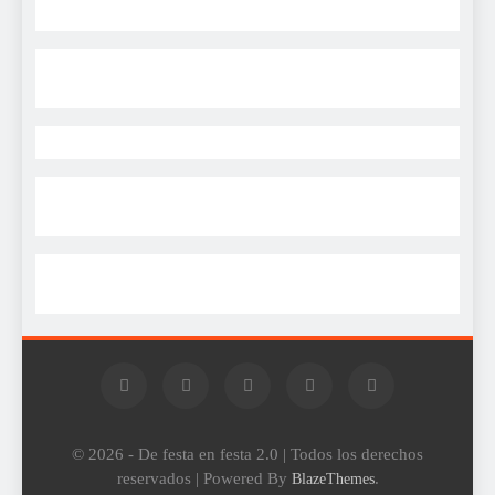
© 2026 - De festa en festa 2.0 | Todos los derechos
reservados | Powered By
.
BlazeThemes