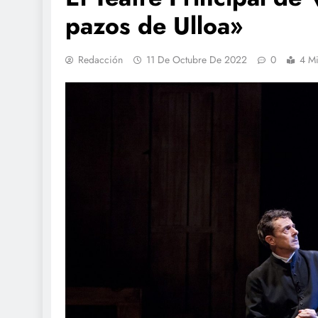
pazos de Ulloa»
Redacción
11 De Octubre De 2022
0
4 Mi