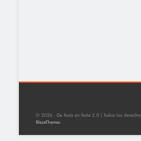
© 2026 - De festa en festa 2.0 | Todos los derech
.
BlazeThemes