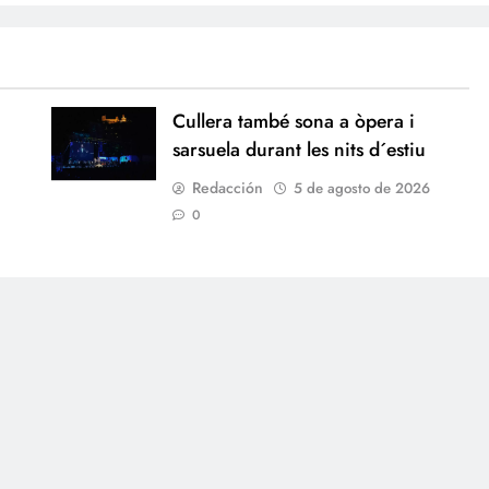
Cullera també sona a òpera i
sarsuela durant les nits d´estiu
Redacción
5 de agosto de 2026
0