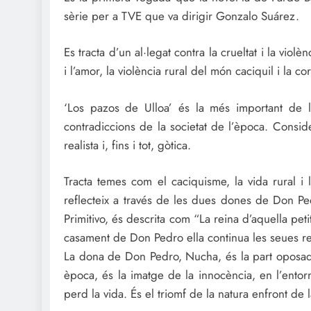
sèrie per a TVE que va dirigir Gonzalo Suárez.
Es tracta d’un al·legat contra la crueltat i la viol
i l’amor, la violència rural del món caciquil i la co
‘Los pazos de Ulloa’ és la més important de 
contradiccions de la societat de l’època. Conside
realista i, fins i tot, gòtica.
Tracta temes com el caciquisme, la vida rural i l
reflecteix a través de les dues dones de Don Ped
Primitivo, és descrita com “La reina d’aquella peti
casament de Don Pedro ella continua les seues re
La dona de Don Pedro, Nucha, és la part oposada
època, és la imatge de la innocència, en l’entor
perd la vida. És el triomf de la natura enfront de l