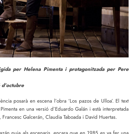
rigida per Helena Pimenta i protagonitzada per Pere
6 d’octubre
lència posarà en escena l’obra ‘Los pazos de Ulloa’. El text
 Pimenta en una versió d’Eduardo Galán i està interpretada
, Francesc Galcerán, Claudia Taboada i David Huertas.
azán puja als escenaris, encara que en 1985 es va fer una