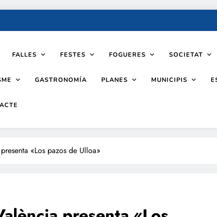
FALLES
FESTES
FOGUERES
SOCIETAT
SME
PLANES
MUNICIPIS
GASTRONOMÍA
E
ACTE
a presenta «Los pazos de Ulloa»
 València presenta «Los