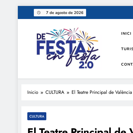
Saltar
7 de agosto de 2026
al
contenido
INICI
TURI
CONT
De festa en festa 2.0
Inicio
CULTURA
El Teatre Principal de Valènci
CULTURA
El Teatre Principal de