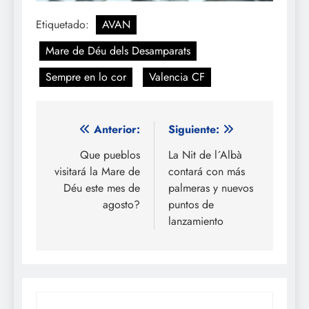
Etiquetado:
AVAN
Mare de Déu dels Desamparats
Sempre en lo cor
Valencia CF
Navegación
Anterior:
Siguiente:
de
Que pueblos
La Nit de l´Albà
visitará la Mare de
contará con más
entradas
Déu este mes de
palmeras y nuevos
agosto?
puntos de
lanzamiento