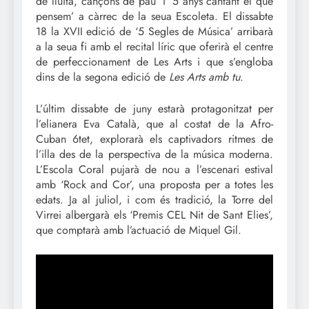
de lluita, cançons de pau’ i ‘5 anys cantant el que
pensem’ a càrrec de la seua Escoleta. El dissabte
18 la XVII edició de ‘5 Segles de Música’ arribarà
a la seua fi amb el recital líric que oferirà el centre
de perfeccionament de Les Arts i que s’engloba
dins de la segona edició de
Les Arts amb tu
.
L’últim dissabte de juny estarà protagonitzat per
l’elianera Eva Català, que al costat de la Afro-
Cuban 6tet, explorarà els captivadors ritmes de
l’illa des de la perspectiva de la música moderna.
L’Escola Coral pujarà de nou a l’escenari estival
amb ‘Rock and Cor’, una proposta per a totes les
edats. Ja al juliol, i com és tradició, la Torre del
Virrei albergarà els ‘Premis CEL Nit de Sant Elies’,
que comptarà amb l’actuació de Miquel Gil.