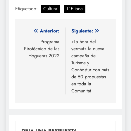
Etiquetado:
Cultura
L´Eliana
Navegación
Anterior:
Siguiente:
de
Programa
«La hora del
Pirotécnico de las
vermut» la nueva
entradas
Hogueras 2022
campaña de
Turisme y
Conhostur con más
de 50 propuestas
en toda la
Comunitat
DEJA UNA RESPUESTA