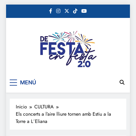
Saltar
al
contenido
De festa en festa 2.0
MENÚ
Inicio
CULTURA
Els concerts a l’aire lliure tornen amb Estiu a la
Torre a L´Eliana