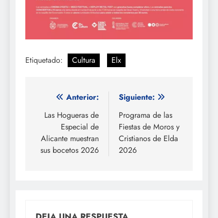
Etiquetado:
Cultura
Elx
Navegación
Anterior:
Siguiente:
de
Las Hogueras de
Programa de las
Especial de
Fiestas de Moros y
entradas
Alicante muestran
Cristianos de Elda
sus bocetos 2026
2026
DEJA UNA RESPUESTA