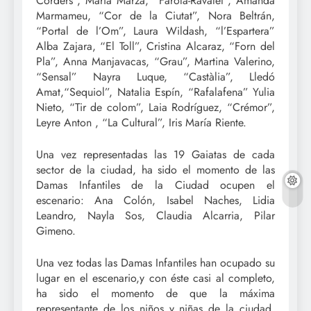
Corders”, María Marzá, “Farola-Ravalet”, Amanda
Marmameu, “Cor de la Ciutat”, Nora Beltrán,
“Portal de l’Om”, Laura Wildash, “l’Espartera”
Alba Zajara, “El Toll”, Cristina Alcaraz, “Forn del
Pla”, Anna Manjavacas, “Grau”, Martina Valerino,
“Sensal” Nayra Luque, “Castàlia”, Lledó
Amat,“Sequiol”, Natalia Espín, “Rafalafena” Yulia
Nieto, “Tir de colom”, Laia Rodríguez, “Crémor”,
Leyre Anton , “La Cultural”, Iris María Riente.
Una vez representadas las 19 Gaiatas de cada
sector de la ciudad, ha sido el momento de las
Damas Infantiles de la Ciudad ocupen el
escenario: Ana Colón, Isabel Naches, Lidia
Leandro, Nayla Sos, Claudia Alcarria, Pilar
Gimeno.
Una vez todas las Damas Infantiles han ocupado su
lugar en el escenario,y con éste casi al completo,
ha sido el momento de que la máxima
representante de los niños y niñas de la ciudad,