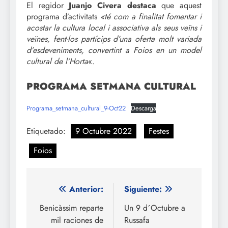
El regidor
Juanjo Civera destaca
que aquest
programa d’activitats
«té com a finalitat fomentar i
acostar la cultura local i associativa als seus veïns i
veïnes, fent-los partícips d’una oferta molt variada
d’esdeveniments, convertint a Foios en un model
cultural de l’Horta
«.
PROGRAMA SETMANA CULTURAL
Programa_setmana_cultural_9-Oct22
Descarga
Etiquetado:
9 Octubre 2022
Festes
Foios
Navegación
Anterior:
Siguiente:
de
Benicàssim reparte
Un 9 d´Octubre a
mil raciones de
Russafa