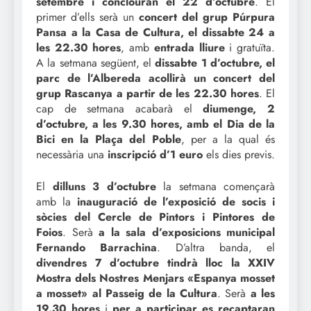
setembre i conclouran el 22 d’octubre
. El
primer d’ells serà un
concert del grup Púrpura
Pansa a la Casa de Cultura, el dissabte 24 a
les 22.30 hores
, amb
entrada lliure
i gratuïta.
A la setmana següent, el
dissabte 1 d’octubre, el
parc de l’Albereda acollirà un concert del
grup Rascanya a partir de les 22.30 hores
. El
cap de setmana acabarà el
diumenge, 2
d’octubre, a les 9.30 hores, amb el Dia de la
Bici en la Plaça del Poble
, per a la qual és
necessària una
inscripció d’1 euro
els dies previs.
El
dilluns 3 d’octubre
la setmana començarà
amb la
inauguració de l’exposició de socis i
sòcies del Cercle de Pintors i Pintores de
Foios
. Serà
a la sala d’exposicions municipal
Fernando Barrachina
. D’altra banda, el
divendres 7 d’octubre tindrà lloc la XXIV
Mostra dels Nostres Menjars «Espanya mosset
a mosset» al Passeig de la Cultura
. Serà
a les
19.30 hores
i
per a participar es recaptaran