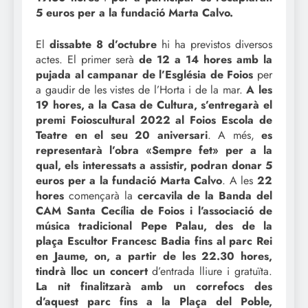
5 euros per a la fundació Marta Calvo.
El
dissabte 8 d’octubre
hi ha previstos diversos
actes. El primer serà
de 12 a 14 hores amb la
pujada al campanar de l’Església de Foios
per
a gaudir de les vistes de l’Horta i de la mar.
A les
19 hores, a la Casa de Cultura, s’entregarà el
premi Foioscultural 2022 al Foios Escola de
Teatre en el seu 20 aniversari
. A més,
es
representarà l’obra «Sempre fet» per a la
qual, els interessats a assistir, podran donar 5
euros per a la fundació Marta Calvo
. A les
22
hores
començarà la
cercavila de la Banda del
CAM Santa Cecília de Foios i l’associació de
música tradicional Pepe Palau, des de la
plaça Escultor Francesc Badia fins al parc Rei
en Jaume, on, a partir de les 22.30 hores,
tindrà lloc un concert
d’entrada lliure i gratuïta.
La nit finalitzarà amb un correfocs des
d’aquest parc fins a la Plaça del Poble,