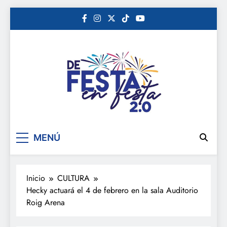
Saltar
al
contenido
De festa en festa 2.0
MENÚ
Inicio
CULTURA
Hecky actuará el 4 de febrero en la sala Auditorio
Roig Arena