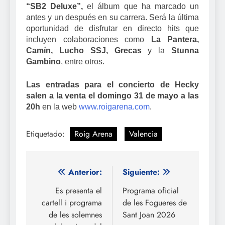
“SB2 Deluxe”,
el álbum que ha marcado un
antes y un después en su carrera. Será la última
oportunidad de disfrutar en directo hits que
incluyen colaboraciones como
La Pantera,
Camín, Lucho SSJ, Grecas
y la
Stunna
Gambino
, entre otros.
Las entradas para el concierto de Hecky
salen a la venta el domingo 31 de mayo a las
20h
en la web
www.roigarena.com
.
Etiquetado:
Roig Arena
Valencia
Navegación
Anterior:
Siguiente:
de
Es presenta el
Programa oficial
cartell i programa
de les Fogueres de
entradas
de les solemnes
Sant Joan 2026