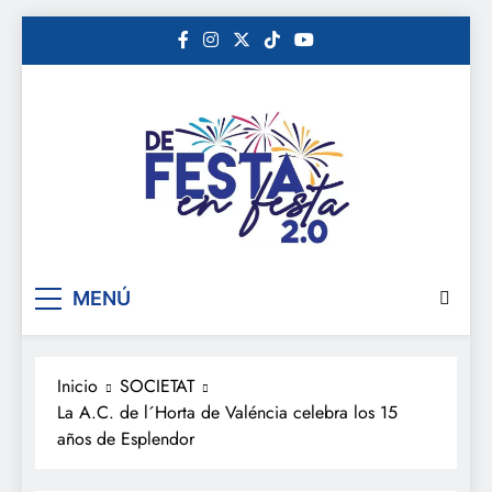
Saltar
al
contenido
De festa en festa 2.0
MENÚ
Inicio
SOCIETAT
La A.C. de l´Horta de Valéncia celebra los 15
años de Esplendor