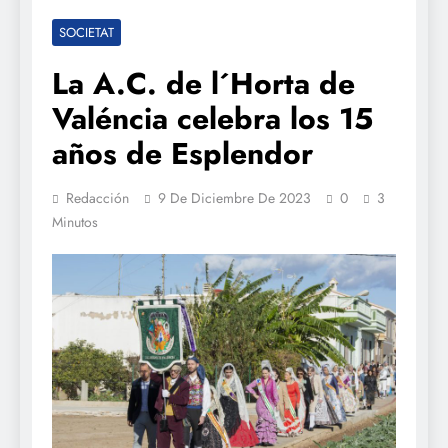
SOCIETAT
La A.C. de l´Horta de
Valéncia celebra los 15
años de Esplendor
Redacción
9 De Diciembre De 2023
0
3
Minutos