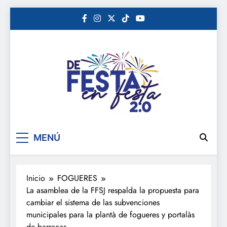
Saltar
al
contenido
De festa en festa 2.0
MENÚ
Inicio
FOGUERES
La asamblea de la FFSJ respalda la propuesta para
cambiar el sistema de las subvenciones
municipales para la plantà de fogueres y portalàs
de barracas