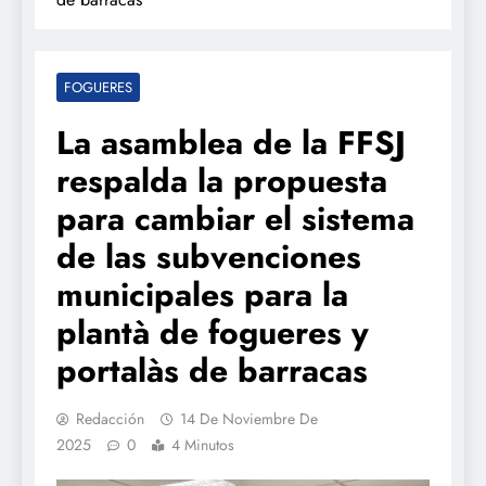
FOGUERES
La asamblea de la FFSJ
respalda la propuesta
para cambiar el sistema
de las subvenciones
municipales para la
plantà de fogueres y
portalàs de barracas
Redacción
14 De Noviembre De
2025
0
4 Minutos