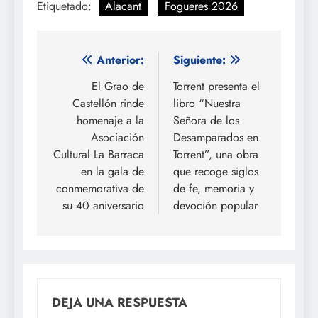
Etiquetado:
Alacant
Fogueres 2026
Navegación
Anterior:
Siguiente:
de
El Grao de
Torrent presenta el
Castellón rinde
libro “Nuestra
entradas
homenaje a la
Señora de los
Asociación
Desamparados en
Cultural La Barraca
Torrent”, una obra
en la gala de
que recoge siglos
conmemorativa de
de fe, memoria y
su 40 aniversario
devoción popular
DEJA UNA RESPUESTA