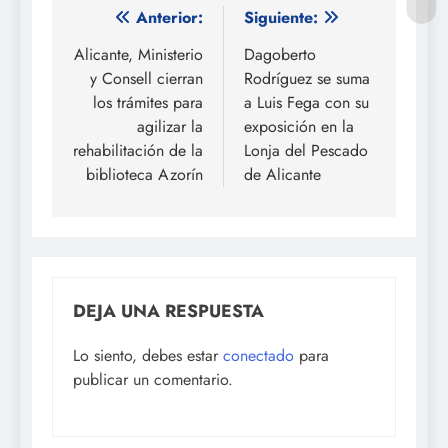
Navegación
Anterior:
Siguiente:
de
Alicante, Ministerio
Dagoberto
y Consell cierran
Rodríguez se suma
entradas
los trámites para
a Luis Fega con su
agilizar la
exposición en la
rehabilitación de la
Lonja del Pescado
biblioteca Azorín
de Alicante
DEJA UNA RESPUESTA
Lo siento, debes estar
conectado
para
publicar un comentario.