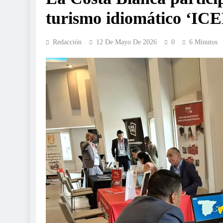
turismo idiomático ‘IC
Redacción
12 De Mayo De 2026
0
6 Minutos