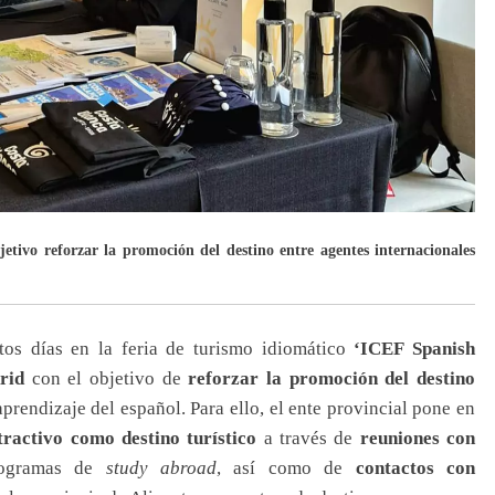
etivo reforzar la promoción del destino entre agentes internacionales
stos días en la feria de turismo idiomático
‘ICEF Spanish
rid
con el objetivo de
reforzar la promoción del destino
aprendizaje del español. Para ello, el ente provincial pone en
tractivo como destino turístico
a través de
reuniones con
rogramas de
study abroad
, así como de
contactos con