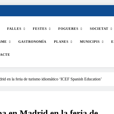
FALLES
FESTES
FOGUERES
SOCIETAT
SME
GASTRONOMÍA
PLANES
MUNICIPIS
E
ACTE
rid en la feria de turismo idiomático ‘ICEF Spanish Education’
a en Madrid en la feria de