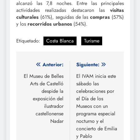
alcanzó las 7,8 noches. Entre las principales
actividades realizadas destacaron las
visitas
culturales
(61%), seguidas de las
compras
(57%)
y los
recorridos urbanos
(54%).
Etiquetado:
Costa Blanca
Turisme
Navegación
Anterior:
Siguiente:
de
El Museu de Belles
El IVAM inicia este
Arts de Castelló
sábado las
entradas
despide la
celebraciones por
exposición del
el Día de los
ilustrador
Museos con un
castellonense
programa especial
Nadar
nocturno y el
concierto de Emilia
y Pablo