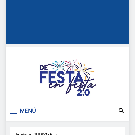
De festa en festa 2.0
MENÚ
Inicio
TURISME