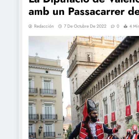
amb un Passacarrer d
Redacción
7 De Octubre De 2022
0
4 Mi