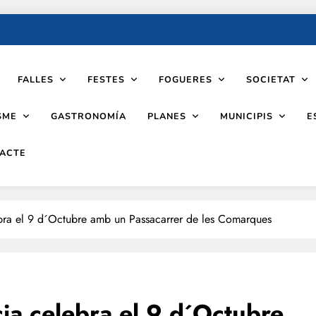
FALLES
FESTES
FOGUERES
SOCIETAT
SME
PLANES
MUNICIPIS
GASTRONOMÍA
E
ACTE
bra el 9 d´Octubre amb un Passacarrer de les Comarques
ia celebra el 9 d´Octubre