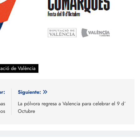
tació de València
or:
Siguiente:
nas
La pólvora regresa a Valencia para celebrar el 9 d´
nos
Octubre