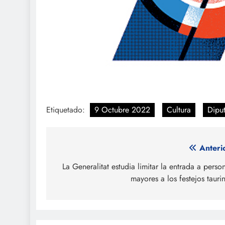
Etiquetado:
9 Octubre 2022
Cultura
Dipu
Navegación
Anteri
de
La Generalitat estudia limitar la entrada a perso
mayores a los festejos tauri
entradas