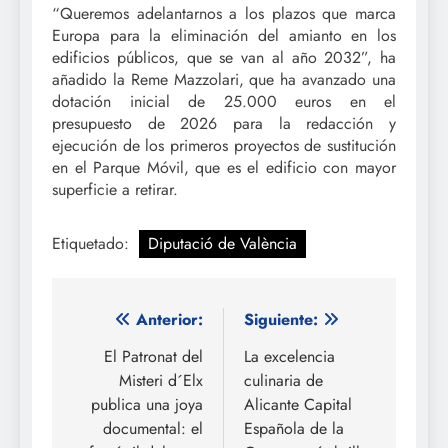
“Queremos adelantarnos a los plazos que marca
Europa para la eliminación del amianto en los
edificios públicos, que se van al año 2032”, ha
añadido la Reme Mazzolari, que ha avanzado una
dotación inicial de 25.000 euros en el
presupuesto de 2026 para la redacción y
ejecución de los primeros proyectos de sustitución
en el Parque Móvil, que es el edificio con mayor
superficie a retirar.
Etiquetado:
Diputació de València
Navegación
Anterior:
Siguiente:
de
El Patronat del
La excelencia
Misteri d´Elx
culinaria de
entradas
publica una joya
Alicante Capital
documental: el
Española de la