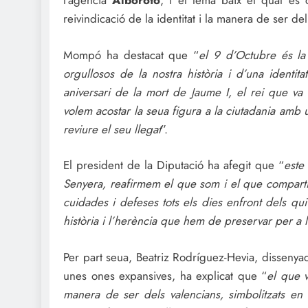
l’agència
Alboroto
, i el lema baix el qual es 
reivindicació de la identitat i la manera de ser de
Mompó ha destacat que “
el 9 d’Octubre és la 
orgullosos de la nostra història i d’una iden
aniversari de la mort de Jaume I, el rei que va 
volem acostar la seua figura a la ciutadania amb 
reviure el seu llegat
”.
El president de la Diputació ha afegit que “
este
Senyera, reafirmem el que som i el que comparti
cuidades i defeses tots els dies enfront dels qu
història i l’herència que hem de preservar per a 
Per part seua, Beatriz Rodríguez-Hevia, dissenya
unes ones expansives, ha explicat que “
el que v
manera de ser dels valencians, simbolitzats e