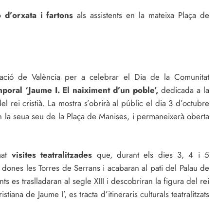
 d’orxata i fartons
als assistents en la mateixa Plaça de
utació de València per a celebrar el Dia de la Comunitat
poral ‘Jaume I. El naiximent d’un poble’,
dedicada a la
 rei cristià. La mostra s’obrirà al públic el dia 3 d’octubre
 en la seua seu de la Plaça de Manises, i permaneixerà oberta
mat
visites teatralitzades
que, durant els dies 3, 4 i 5
n dones les Torres de Serrans i acabaran al pati del Palau de
nts es traslladaran al segle XIII i descobriran la figura del rei
stiana de Jaume I’, es tracta d’itineraris culturals teatralitzats