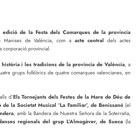
 edició de la Festa dels Comarques de la província
de Manises de València, com a
acte central
dels actes
 corporació provincial.
història i les tradicions de la província de València
, a
 quatre grups folklòrics de quatre comarques valencianes, en
lls d’
Els Tornejants dels Festes de la Mare de Déu de
ó de la Societat Musical ‘La Familiar’, de Benissanó
(el
andera
, amb la Bandera de Nuestra Señora de la Soterraña,
danses regionals del grup L’Almogàver, de Sueca
(la