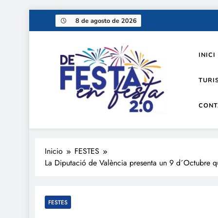
Saltar
8 de agosto de 2026
al
contenido
INICI
TURI
CONT
De festa en festa 2.0
Inicio
FESTES
La Diputació de València presenta un 9 d´Octubre que 
FESTES