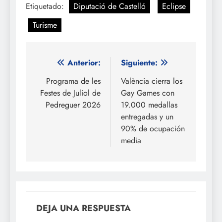
Etiquetado:
Diputació de Castelló
Eclipse
Turisme
Navegación
Anterior:
Siguiente:
de
Programa de les
València cierra los
Festes de Juliol de
Gay Games con
entradas
Pedreguer 2026
19.000 medallas
entregadas y un
90% de ocupación
media
DEJA UNA RESPUESTA