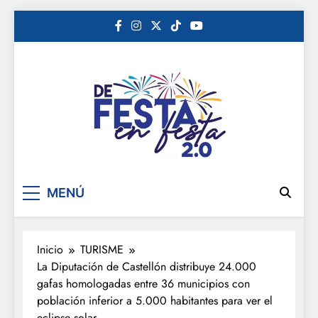
Saltar
al
contenido
De festa en festa 2.0
MENÚ
Inicio
TURISME
La Diputación de Castellón distribuye 24.000
gafas homologadas entre 36 municipios con
población inferior a 5.000 habitantes para ver el
eclipse solar