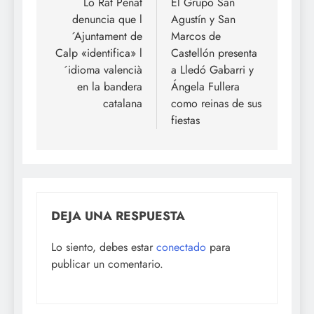
de
Lo Rat Penat
El Grupo San
denuncia que l
Agustín y San
entradas
´Ajuntament de
Marcos de
Calp «identifica» l
Castellón presenta
´idioma valencià
a Lledó Gabarri y
en la bandera
Ángela Fullera
catalana
como reinas de sus
fiestas
DEJA UNA RESPUESTA
Lo siento, debes estar
conectado
para
publicar un comentario.