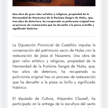
Una obra de gran valor artístico y religioso, propiedad de la
Hermandad de Nazarenos de la Purísima Sangre de Nules, que,
tras años de deterioro, ha recuperado su policromía original tras
un proceso de restauración que ha devuelto a la pieza su brillo y
significado histórico
La Diputación Provincial de Castellón impulsa la
conservación del patrimonio sacro de Nules con la
restauración de Jesús el Nazareno. Una obra de
gran valor artístico y religioso, propiedad de la
Hermandad de la Purísima Sangre de Nules, que,
tras años de deterioro, ha recuperado su
policromía original tras un proceso de restauración
que ha devuelto a la pieza su brillo y significado
histórico.
El diputado de Cultura, Alejandro Clausell, ha
participado en la entrega de la escultura del santo