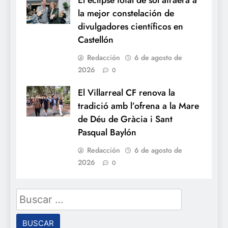
El eclipse total de sol atraerá a
la mejor constelación de
divulgadores científicos en
Castellón
Redacción
6 de agosto de
2026
0
El Villarreal CF renova la
tradició amb l’ofrena a la Mare
de Déu de Gràcia i Sant
Pasqual Baylón
Redacción
6 de agosto de
2026
0
Buscar: