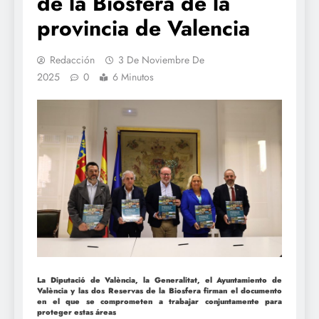
de la Biosfera de la
provincia de Valencia
Redacción
3 De Noviembre De
2025
0
6 Minutos
La Diputació de València, la Generalitat, el Ayuntamiento de
València y las dos Reservas de la Biosfera firman el documento
en el que se comprometen a trabajar conjuntamente para
proteger estas áreas