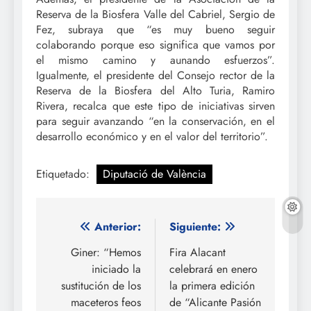
Reserva de la Biosfera Valle del Cabriel, Sergio de
Fez, subraya que “es muy bueno seguir
colaborando porque eso significa que vamos por
el mismo camino y aunando esfuerzos”.
Igualmente, el presidente del Consejo rector de la
Reserva de la Biosfera del Alto Turia, Ramiro
Rivera, recalca que este tipo de iniciativas sirven
para seguir avanzando “en la conservación, en el
desarrollo económico y en el valor del territorio”.
Etiquetado:
Diputació de València
Navegación
Anterior:
Siguiente:
de
Giner: “Hemos
Fira Alacant
iniciado la
celebrará en enero
entradas
sustitución de los
la primera edición
maceteros feos
de “Alicante Pasión