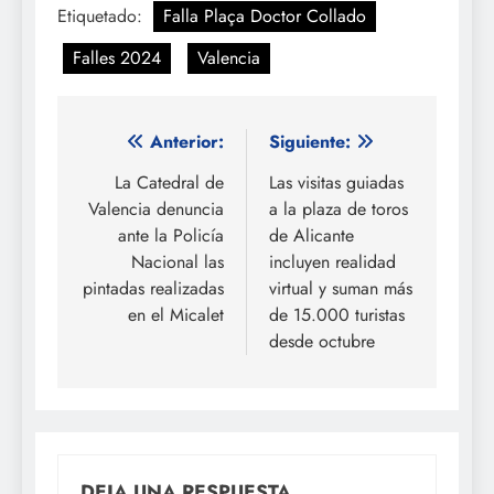
Etiquetado:
Falla Plaça Doctor Collado
Falles 2024
Valencia
Navegación
Anterior:
Siguiente:
de
La Catedral de
Las visitas guiadas
Valencia denuncia
a la plaza de toros
entradas
ante la Policía
de Alicante
Nacional las
incluyen realidad
pintadas realizadas
virtual y suman más
en el Micalet
de 15.000 turistas
desde octubre
DEJA UNA RESPUESTA